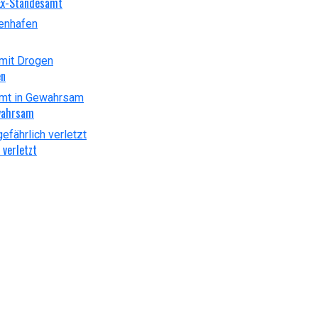
 Ex-Standesamt
en
ewahrsam
 verletzt