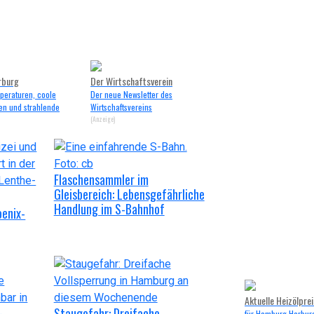
rburg
Der Wirtschaftsverein
peraturen, coole
Der neue Newsletter des
en und strahlende
Wirtschaftsvereins
(Anzeige)
Flaschensammler im
Gleisbereich: Lebensgefährliche
Handlung im S-Bahnhof
oenix-
Aktuelle Heizölpre
Staugefahr: Dreifache
für Hamburg Harbur