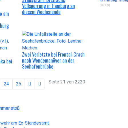
Vollsperrung in Hamburg an
(Anzeige)
diesem Wochenende
do am
rburg
Zwei Verletzte bei Frontal-Crash
nach Wendemanöver an der
oka bei
Seehafenbrücke
Seite 21 von 2220
24
25