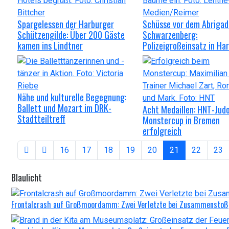
Spargelessen der Harburger
Schüsse vor dem Abriga
Schützengilde: Über 200 Gäste
Schwarzenberg:
kamen ins Lindtner
Polizeigroßeinsatz in Ha
Nähe und kulturelle Begegnung:
Ballett und Mozart im DRK-
Acht Medaillen: HNT-Jud
Stadtteiltreff
Monstercup in Bremen
erfolgreich
16
17
18
19
20
21
22
23
Blaulicht
Frontalcrash auf Großmoordamm: Zwei Verletzte bei Zusammenstoß