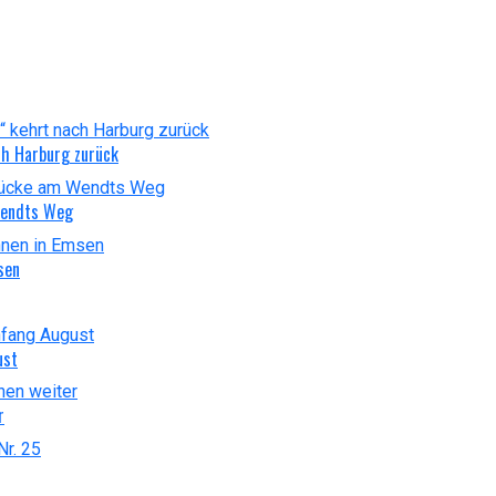
ch Harburg zurück
Wendts Weg
sen
ust
r