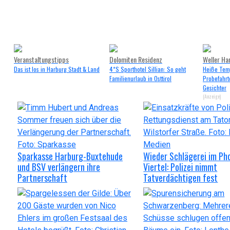
Veranstaltungstipps
Dolomiten Residenz
Weller Ha
Das ist los in Harburg Stadt & Land
4*S Sporthotel Sillian: So geht
Heiße Tem
Familienurlaub in Osttirol
Probefahrt
Gesichter
(Anzeige)
Sparkasse Harburg-Buxtehude
Wieder Schlägerei im Ph
und BSV verlängern ihre
Viertel: Polizei nimmt
Partnerschaft
Tatverdächtigen fest