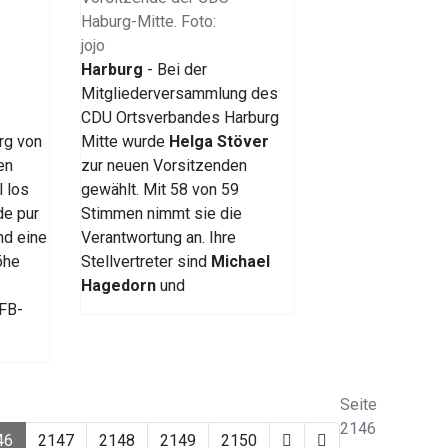
Harburg
- Bei der
Mitgliederversammlung des
CDU Ortsverbandes Harburg
rg von
Mitte wurde
Helga Stöver
en
zur neuen Vorsitzenden
l los
gewählt. Mit 58 von 59
de pur
Stimmen nimmt sie die
nd eine
Verantwortung an. Ihre
öhe
Stellvertreter sind
Michael
Hagedorn
und
DFB-
Seite
2146
46
2147
2148
2149
2150