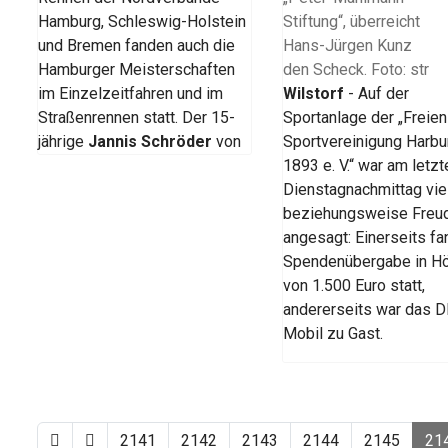
Hamburg, Schleswig-Holstein
und Bremen fanden auch die
Hamburger Meisterschaften
im Einzelzeitfahren und im
Wilstorf
- Auf der
Straßenrennen statt. Der 15-
Sportanlage der „Freien
jährige
Jannis Schröder
von
Sportvereinigung Harbu
1893 e. V.“ war am letzt
Dienstagnachmittag vie
beziehungsweise Freu
angesagt: Einerseits fa
Spendenübergabe in H
von 1.500 Euro statt,
andererseits war das 
Mobil zu Gast.
2141
2142
2143
2144
2145
21