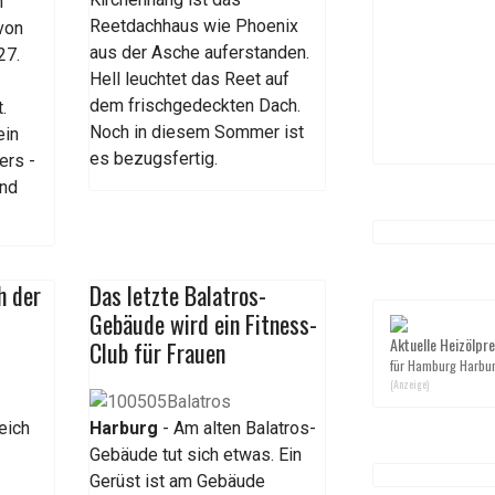
n
Reetdachhaus wie Phoenix
 von
aus der Asche auferstanden.
27.
Hell leuchtet das Reet auf
dem frischgedeckten Dach.
.
Noch in diesem Sommer ist
ein
es bezugsfertig.
ers -
ind
h der
Das letzte Balatros-
Gebäude wird ein Fitness-
Aktuelle Heizölpre
Club für Frauen
für Hamburg Harbu
(Anzeige)
eich
Harburg
- Am alten Balatros-
Gebäude tut sich etwas. Ein
Gerüst ist am Gebäude