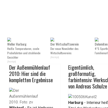
Weller Harburg
Der Wirtschaftsverein
Dolomiten
Heiße Temperaturen, coole
Der neue Newsletter des
4*S Sportho
Probefahrten und strahlende
Wirtschaftsvereins
Familienurl
Gesichter
(Anzeige)
(Anzeige)
Der Außenmühlenlauf
Eigentümlich,
2010: Hier sind die
großformatig,
kompletten Ergebnisse
farbintensiv: Werks
von Andreas Schulze
Harburg
- Interieur hei
Wilstorf
- Es ist Harburgs