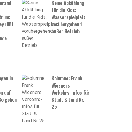
nrand
Keine Abkühlung
für die Kids:
trum:
Wasserspielplatz
begrüßt
vorübergehend
außer Betrieb
ende
gen in
Kolumne: Frank
Wiesners
n auf
Verkehrs-Infos für
ße gehen
Stadt & Land Nr.
25