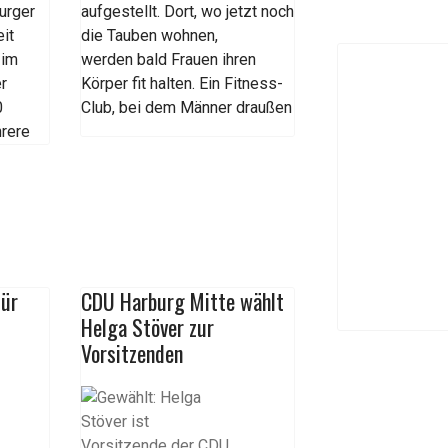
urger
aufgestellt. Dort, wo jetzt noch
it
die Tauben wohnen,
 im
werden bald Frauen ihren
er
Körper fit halten. Ein Fitness-
0
Club, bei dem Männer draußen
rere
für
CDU Harburg Mitte wählt
Helga Stöver zur
Vorsitzenden