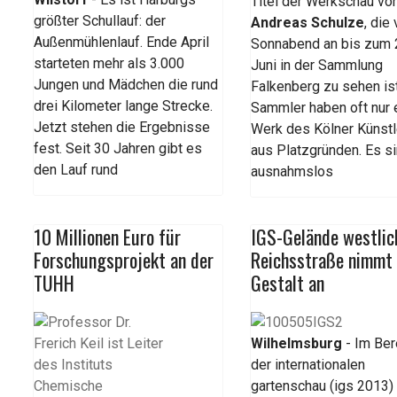
Titel der Werkschau vo
größter Schullauf: der
Andreas Schulze
, die
Außenmühlenlauf. Ende April
Sonnabend an bis zum 
starteten mehr als 3.000
Juni in der Sammlung
Jungen und Mädchen die rund
Falkenberg zu sehen ist
drei Kilometer lange Strecke.
Sammler haben oft nur 
Jetzt stehen die Ergebnisse
Werk des Kölner Künstl
fest. Seit 30 Jahren gibt es
aus Platzgründen. Es s
den Lauf rund
ausnahmslos
10 Millionen Euro für
IGS-Gelände westlic
Forschungsprojekt an der
Reichsstraße nimmt
TUHH
Gestalt an
Wilhelmsburg
- Im Ber
der internationalen
gartenschau (igs 2013)