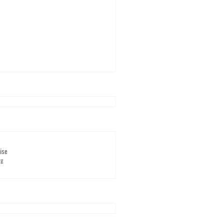
ise
rg