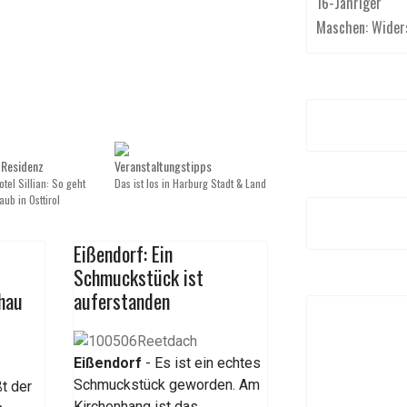
16-Jähriger
Maschen: Wider
 Residenz
Veranstaltungstipps
tel Sillian: So geht
Das ist los in Harburg Stadt & Land
aub in Osttirol
Eißendorf: Ein
Schmuckstück ist
chau
auferstanden
Eißendorf
- Es ist ein echtes
Schmuckstück geworden. Am
ßt der
Kirchenhang ist das