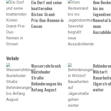
Ein Dorf und seine
Vom Becke
knatternden
bis ins
Kisten: Grand-
Jugendzen
Prix-Duo-Rennen in
Seevetal 
Emsen
neue
Auszubild
Verkehr
Wasserrohrbruch
Behinderun
Buxtehuder
Wilstorf:
Straße:
Bauarbeite
Behinderungen bis
Jägerstra
Anfang August
weiter