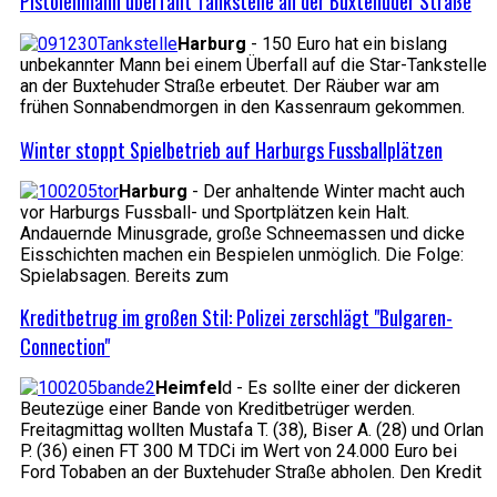
Pistolenmann überfällt Tankstelle an der Buxtehuder Straße
Harburg
- 150 Euro hat ein bislang
unbekannter Mann bei einem Überfall auf die Star-Tankstelle
an der Buxtehuder Straße erbeutet. Der Räuber war am
frühen Sonnabendmorgen in den Kassenraum gekommen.
Winter stoppt Spielbetrieb auf Harburgs Fussballplätzen
Harburg
- Der anhaltende Winter macht auch
vor Harburgs Fussball- und Sportplätzen kein Halt.
Andauernde Minusgrade, große Schneemassen und dicke
Eisschichten machen ein Bespielen unmöglich. Die Folge:
Spielabsagen. Bereits zum
Kreditbetrug im großen Stil: Polizei zerschlägt "Bulgaren-
Connection"
Heimfel
d - Es sollte einer der dickeren
Beutezüge einer Bande von Kreditbetrüger werden.
Freitagmittag wollten Mustafa T. (38), Biser A. (28) und Orlan
P. (36) einen FT 300 M TDCi im Wert von 24.000 Euro bei
Ford Tobaben an der Buxtehuder Straße abholen. Den Kredit