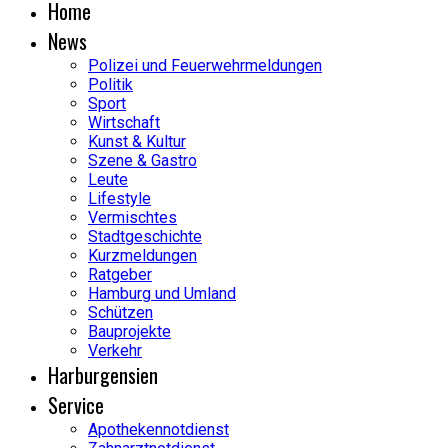
Home
News
Polizei und Feuerwehrmeldungen
Politik
Sport
Wirtschaft
Kunst & Kultur
Szene & Gastro
Leute
Lifestyle
Vermischtes
Stadtgeschichte
Kurzmeldungen
Ratgeber
Hamburg und Umland
Schützen
Bauprojekte
Verkehr
Harburgensien
Service
Apothekennotdienst