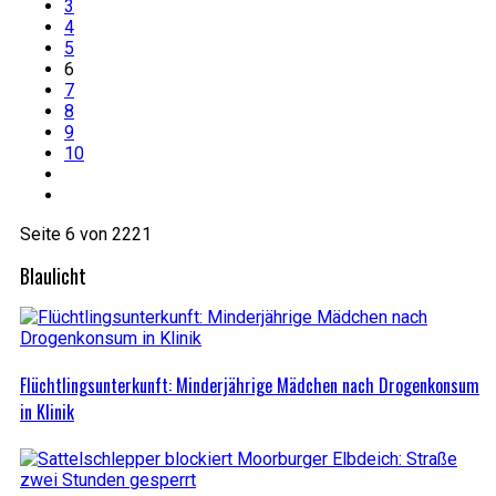
3
4
5
6
7
8
9
10
Seite 6 von 2221
Blaulicht
Flüchtlingsunterkunft: Minderjährige Mädchen nach Drogenkonsum
in Klinik