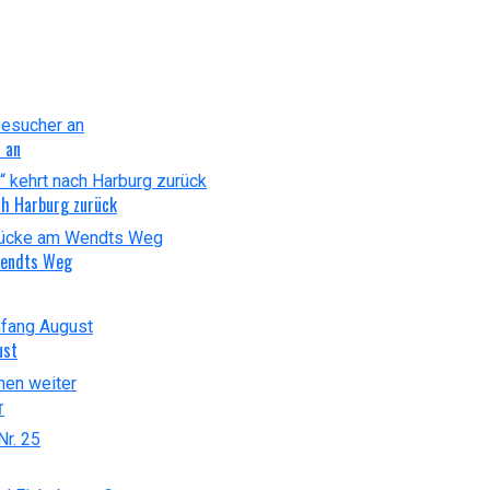
 an
ch Harburg zurück
Wendts Weg
ust
r