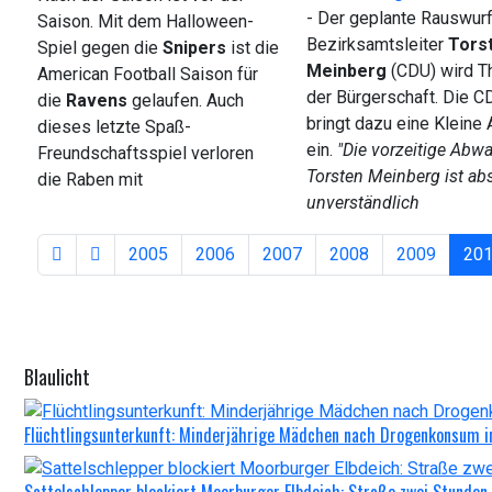
- Der geplante Rauswur
Saison. Mit dem Halloween-
Bezirksamtsleiter
Tors
Spiel gegen die
Snipers
ist die
Meinberg
(CDU) wird T
American Football Saison für
der Bürgerschaft. Die C
die
Ravens
gelaufen. Auch
bringt dazu eine Kleine
dieses letzte Spaß-
ein.
"Die vorzeitige Abw
Freundschaftsspiel verloren
Torsten Meinberg ist ab
die Raben mit
unverständlich
2005
2006
2007
2008
2009
20
Blaulicht
Flüchtlingsunterkunft: Minderjährige Mädchen nach Drogenkonsum in
Sattelschlepper blockiert Moorburger Elbdeich: Straße zwei Stunden