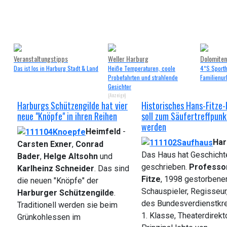
Veranstaltungstipps
Weller Harburg
Dolomiten
Das ist los in Harburg Stadt & Land
Heiße Temperaturen, coole
4*S Sportho
Probefahrten und strahlende
Familienurl
Gesichter
(Anzeige)
Harburgs Schützengilde hat vier
Historisches Hans-Fitze
neue "Knöpfe" in ihren Reihen
soll zum Säufertreffpunk
werden
Heimfeld
-
Har
Carsten Exner
,
Conrad
Das Haus hat Geschicht
Bader
,
Helge Altsohn
und
geschrieben.
Professo
Karlheinz Schneider
. Das sind
Fitze
, 1998 gestorbene
die neuen "Knöpfe" der
Schauspieler, Regisseur
Harburger Schützengilde
.
des Bundesverdienstkr
Traditionell werden sie beim
1. Klasse, Theaterdirekt
Grünkohlessen im