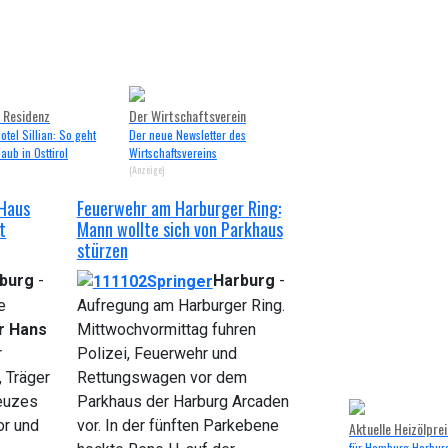
 Residenz
Der Wirtschaftsverein
tel Sillian: So geht
Der neue Newsletter des
aub in Osttirol
Wirtschaftsvereins
(Anzeige)
-Haus
Feuerwehr am Harburger Ring:
t
Mann wollte sich von Parkhaus
stürzen
burg
-
Harburg
-
e
Aufregung am Harburger Ring.
r Hans
Mittwochvormittag fuhren
r
Polizei, Feuerwehr und
, Träger
Rettungswagen vor dem
euzes
Parkhaus der Harburg Arcaden
or und
vor. In der fünften Parkebene
Aktuelle Heizölpre
für Hamburg Harbur