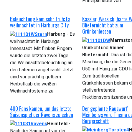
Prinzipal lebte von
Beleuchtung kam sehr früh: Es
Kassler, Wersich, harte W
weihnachtet in Harburgs City
Bliefernicht bat zum
Grünkohlessen
Harburg
- Es
Marmsto
weihnachtet in Harburgs
Grünkohl und
Rainer
Innenstadt. Mit flinken Fingern
Bliefernicht
. Das ist di
wurde die letzten zwei Tage
Mischung, die die Gener
die Weihnachtsbeleuchtung an
Ü50 mit Hang zur CDU li
den Laternen angebracht. Jetzt
Zum traditionellen
sind vor prächtig gelbem
Grünkohlessen bekam d
Herbstlaub die weißen
stellvertretende
Weihnachtssterne zu
Fraktionsvorsitzende u
400 Fans kamen, um das letzte
Der geplante Rauswurf
Saisonspiel der Ravens zu sehen
Meinbergs wird Thema d
Bürgerschaft
Heimfeld
-
H
Nach der Saison ist vor der