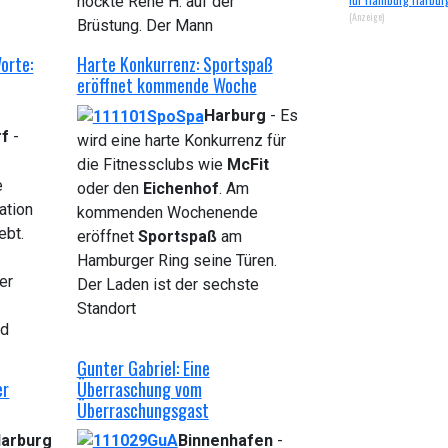
hockte Rene H. auf der
(Anzeige)
Brüstung. Der Mann
orte:
Harte Konkurrenz: Sportspaß
eröffnet kommende Woche
Harburg
- Es
rf
-
wird eine harte Konkurrenz für
die Fitnessclubs wie
McFit
e
oder den
Eichenhof
. Am
ation
kommenden Wochenende
ebt.
eröffnet
Sportspaß
am
Hamburger Ring seine Türen.
er
Der Laden ist der sechste
Standort
nd
Gunter Gabriel: Eine
er
Überraschung vom
Überraschungsgast
arburg
Binnenhafen
-