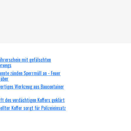
ührerschein mit gefälschten
erwegs
nnte zünden Sperrmüll an - Feuer
 über
wertiges Werkzeug aus Baucontainer
ft des verdächtigen Koffers geklärt
llter Koffer sorgt für Polizeieinsatz