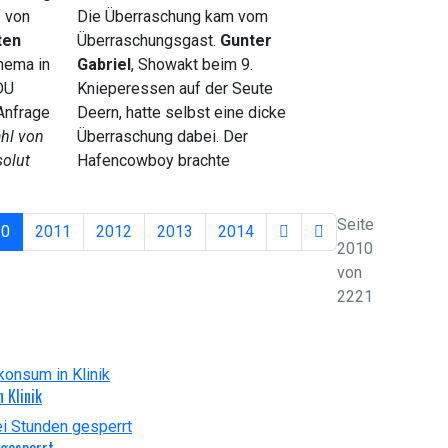
f von
Die Überraschung kam vom
ten
Überraschungsgast.
Gunter
hema in
Gabriel
, Showakt beim 9.
DU
Knieperessen auf der Seute
 Anfrage
Deern, hatte selbst eine dicke
ahl von
Überraschung dabei. Der
solut
Hafencowboy brachte
Seite
10
2011
2012
2013
2014
2010
von
2221
 Klinik
 gesperrt