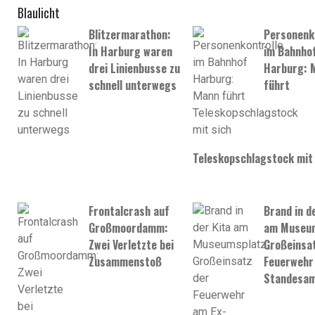
Blaulicht
Blitzermarathon:
Personenk
In Harburg waren
im Bahnho
drei Linienbusse zu
Harburg: 
schnell unterwegs
führt
Teleskopschlagstock mit 
Frontalcrash auf
Brand in d
Großmoordamm:
am Museum
Zwei Verletzte bei
Großeinsat
Zusammenstoß
Feuerwehr
Standesa