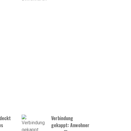
tdeckt
Verbindung
es
gekappt: Anwohner