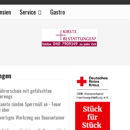
nsien
Service
Gastro
ngen
Führerschein mit gefälschten
terwegs
annte zünden Sperrmüll an - Feuer
e über
wertiges Werkzeug aus Baucontainer