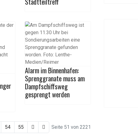
Stadtteiltreff
Alarm im Binnenhafen:
Sprenggranate muss am
änger
Dampfschiffsweg
gesprengt werden
54
55
Seite 51 von 2221