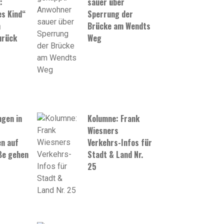
:
sauer über
s Kind“
Sperrung der
h
Brücke am Wendts
urück
Weg
gen in
Kolumne: Frank
Wiesners
n auf
Verkehrs-Infos für
ße gehen
Stadt & Land Nr.
25