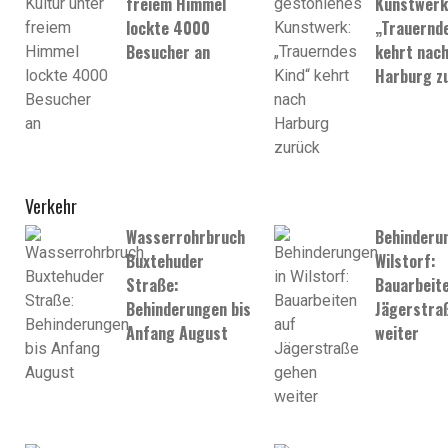
freiem Himmel
Kunstwerk
lockte 4000
„Trauernde
Besucher an
kehrt nac
Harburg z
Verkehr
Wasserrohrbruch
Behinderun
Buxtehuder
Wilstorf:
Straße:
Bauarbeite
Behinderungen bis
Jägerstra
Anfang August
weiter