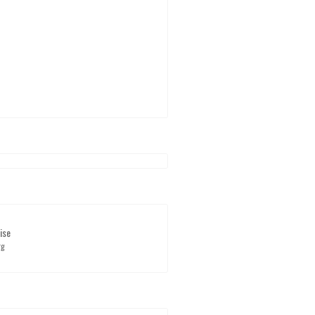
ise
rg