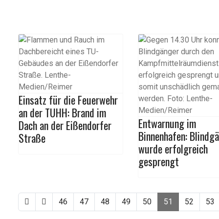
Einsatz für die Feuerwehr
an der TUHH: Brand im
Entwarnung im
Dach an der Eißendorfer
Binnenhafen: Blindg
Straße
wurde erfolgreich
gesprengt
46
47
48
49
50
51
52
53