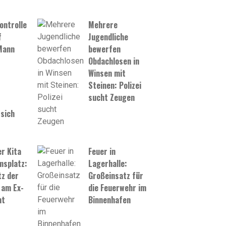
ontrolle
Mehrere
f
Jugendliche
Mann
bewerfen
Obdachlosen in
Winsen mit
Steinen: Polizei
sucht Zeugen
sich
er Kita
Feuer in
splatz:
Lagerhalle:
z der
Großeinsatz für
 am Ex-
die Feuerwehr im
mt
Binnenhafen