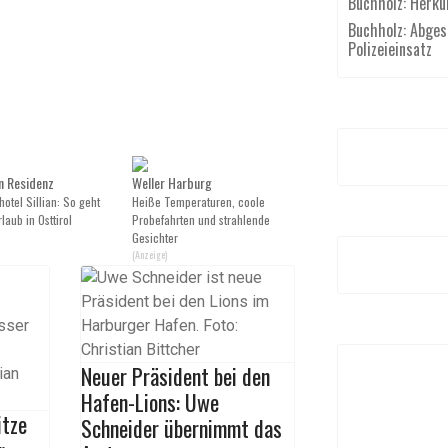
Buchholz: Herku
Buchholz: Abgest
Polizeieinsatz
n Residenz
Weller Harburg
otel Sillian: So geht
Heiße Temperaturen, coole
laub in Osttirol
Probefahrten und strahlende
Gesichter
(Anzeige)
Neuer Präsident bei den
Hafen-Lions: Uwe
itze
Schneider übernimmt das