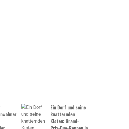
g
Ein Dorf und seine
Anwohner
knatternden
r
Kisten: Grand-
der
Prix-Duo-Rennen in