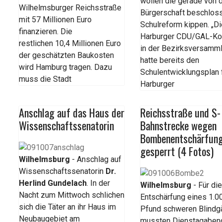
wollen die gerade von 
Wilhelmsburger Reichsstraße
Bürgerschaft beschlos
mit 57 Millionen Euro
Schulreform kippen. „D
finanzieren. Die
Harburger CDU/GAL-Koa
restlichen 10,4 Millionen Euro
in der Bezirksversamm
der geschätzten Baukosten
hatte bereits den
wird Hamburg tragen. Dazu
Schulentwicklungsplan 
muss die Stadt
Harburger
Anschlag auf das Haus der
Reichsstraße und S-
Wissenschaftssenatorin
Bahnstrecke wegen
Bombenentschärfun
gesperrt (4 Fotos)
Wilhelmsburg
- Anschlag auf
Wissenschaftssenatorin
Dr.
Herlind Gundelach
. In der
Wilhelmsburg
- Für di
Nacht zum Mittwoch schlichen
Entschärfung eines 1.0
sich die Täter an ihr Haus im
Pfund schweren Blindg
Neubaugebiet am
mussten Dienstagaben