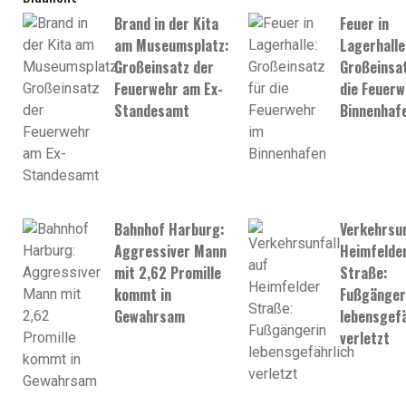
Brand in der Kita
Feuer in
am Museumsplatz:
Lagerhalle
Großeinsatz der
Großeinsat
Feuerwehr am Ex-
die Feuerw
Standesamt
Binnenhaf
Bahnhof Harburg:
Verkehrsun
Aggressiver Mann
Heimfelde
mit 2,62 Promille
Straße:
kommt in
Fußgänger
Gewahrsam
lebensgefä
verletzt