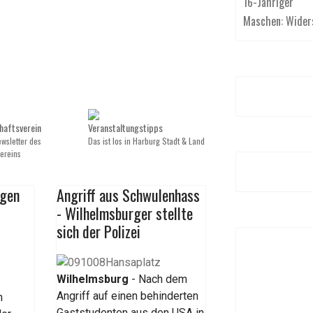
16-Jähriger
Maschen: Wider
haftsverein
Veranstaltungstipps
wsletter des
Das ist los in Harburg Stadt & Land
vereins
ägen
Angriff aus Schwulenhass
- Wilhelmsburger stellte
sich der Polizei
Wilhelmsburg
- Nach dem
Angriff auf einen behinderten
n
Gaststudenten aus den USA in