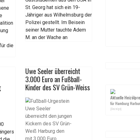
der
St. Georg hat sich ein 19-
sene
Jähriger aus Wilhelmsburg der
ie
Polizei gestellt. Im Beisein
lition
seiner Mutter tauchte Adem
lung
M. an der Wache an
für die
Uwe Seeler überreicht
3.000 Euro an Fußball-
g
Kinder des SV Grün-Weiss
Aktuelle Heizölpre
für Hamburg Harbu
(Anzeige)
e
00
ängers
d die