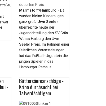
straße,
Marmstorf/Hamburg
- Da
wurden kleine Kinderaugen
rrt
ganz groß:
Uwe Seeler
r war
überreichte heute der
ei
Jugendabteilung des SV Grün
Weiss Harburg den Uwe
Seeler Preis. Im Rahmen einer
feierlichen Veranstaltungen
lud das Fußball-Urgestein die
jungen Spieler in das
Hamburger Rathaus.
en
Büttersäureanschläge -
hui -
Kripo durchsucht bei
Tatverdächtigem