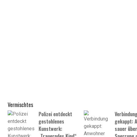
Vermischtes
Polizei entdeckt
Verbindun
gestohlenes
gekappt: 
Kunstwerk:
sauer übe
„Trauerndes Kind“
Sperrung 