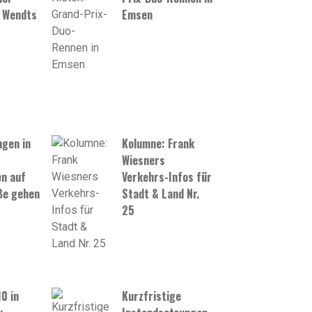
 Wendts
Emsen
gen in
Kolumne: Frank
Wiesners
n auf
Verkehrs-Infos für
ße gehen
Stadt & Land Nr.
25
0 in
Kurzfristige