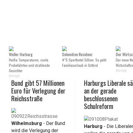
Weller Harburg
Dolomiten Residenz
Der Wirtsc
Heiße Temperaturen, coole
4*S Sporthotel Sillian: So geht
Der neue Ne
Probefahrten und strahlende
Familienurlaub in Osttirol
Wirtschafts
Gesichter
(Anzeige)
(Anzeige)
Bund gibt 57 Millionen
Harburgs Liberale s
Euro für Verlegung der
an der gerade
Reichsstraße
beschlossenen
Schulreform
Wilhelmsburg
- Der Bund
Harburg
- Die Liberale
wird die Verlegung der