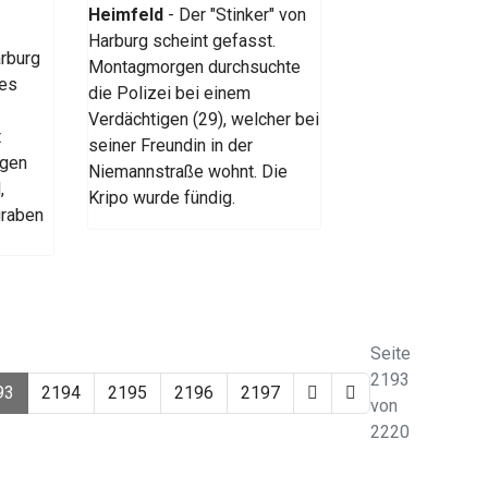
Heimfeld
- Der "Stinker" von
Harburg scheint gefasst.
rburg
Montagmorgen durchsuchte
des
die Polizei bei einem
Verdächtigen (29), welcher bei
t
seiner Freundin in der
agen
Niemannstraße wohnt. Die
,
Kripo wurde fündig.
graben
Seite
2193
93
2194
2195
2196
2197
von
2220