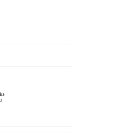
ise
rg