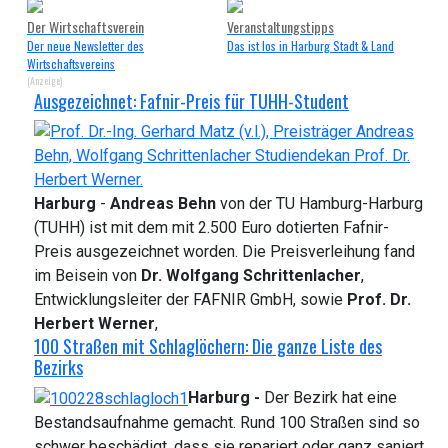
Der Wirtschaftsverein
Veranstaltungstipps
Der neue Newsletter des
Das ist los in Harburg Stadt & Land
Wirtschaftsvereins
(Anzeige)
Ausgezeichnet: Fafnir-Preis für TUHH-Student
Harburg
-
Andreas Behn
von der TU Hamburg-Harburg
(TUHH) ist mit dem mit 2.500 Euro dotierten Fafnir-
Preis ausgezeichnet worden. Die Preisverleihung fand
im Beisein von
Dr. Wolfgang Schrittenlacher
,
Entwicklungsleiter der FAFNIR GmbH, sowie
Prof. Dr.
Herbert Werner
,
100 Straßen mit Schlaglöchern: Die ganze Liste des
Bezirks
Harburg -
Der Bezirk hat eine
Bestandsaufnahme gemacht. Rund 100 Straßen sind so
schwer beschädigt, dass sie repariert oder ganz saniert