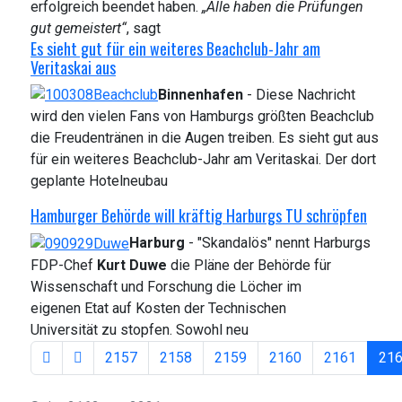
erfolgreich beendet haben.
„Alle haben die Prüfungen
gut gemeistert“
, sagt
Es sieht gut für ein weiteres Beachclub-Jahr am
Veritaskai aus
Binnenhafen
- Diese Nachricht
wird den vielen Fans von Hamburgs größten Beachclub
die Freudentränen in die Augen treiben. Es sieht gut aus
für ein weiteres Beachclub-Jahr am Veritaskai. Der dort
geplante Hotelneubau
Hamburger Behörde will kräftig Harburgs TU schröpfen
Harburg
- "Skandalös" nennt Harburgs
FDP-Chef
Kurt Duwe
die Pläne der Behörde für
Wissenschaft und Forschung die Löcher im
eigenen Etat auf Kosten der Technischen
Universität zu stopfen. Sowohl neu
2157
2158
2159
2160
2161
21