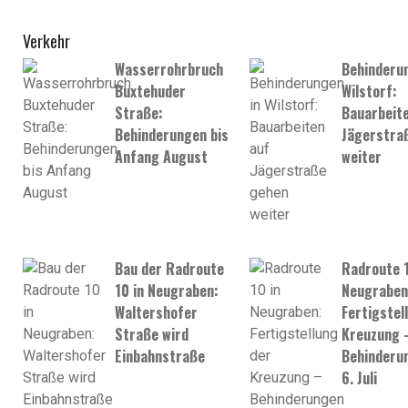
Verkehr
Wasserrohrbruch
Behinderun
Buxtehuder
Wilstorf:
Straße:
Bauarbeite
Behinderungen bis
Jägerstra
Anfang August
weiter
Bau der Radroute
Radroute 1
10 in Neugraben:
Neugraben
Waltershofer
Fertigstel
Straße wird
Kreuzung 
Einbahnstraße
Behinderu
6. Juli