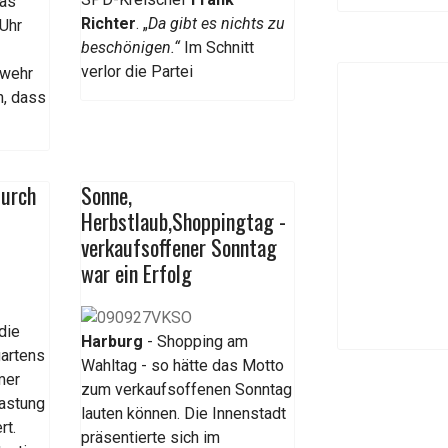
Das
Richter
. „
Da gibt es nichts zu
Uhr
beschönigen.“
Im Schnitt
verlor die Partei
rwehr
n, dass
durch
Sonne,
Herbstlaub,Shoppingtag -
verkaufsoffener Sonntag
war ein Erfolg
die
Harburg
- Shopping am
gartens
Wahltag - so hätte das Motto
mer
zum verkaufsoffenen Sonntag
lastung
lauten können. Die Innenstadt
rt.
präsentierte sich im