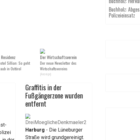
Buchholz: Herku
Buchholz: Abgest
Polizeieinsatz
 Residenz
Der Wirtschaftsverein
tel Sillian: So geht
Der neue Newsletter des
aub in Osttirol
Wirtschaftsvereins
(Anzeige)
Graffitis in der
Fußgängerzone wurden
entfernt
st-
Harburg
- Die Lüneburger
lizei
Straße wird grundgereinigt.
 in der