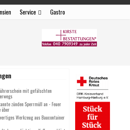
nsien
Service
Gastro
ngen
Führerschein mit gefälschten
terwegs
annte zünden Sperrmüll an - Feuer
e über
wertiges Werkzeug aus Baucontainer