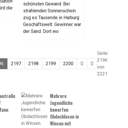
tuation
schönsten Gewand. Bei
ird die
strahlenden Sonnenschein
zog es Tausende in Harburg
Geschäftswelt. Gewinner war
der Sand. Dort wo
Seite
2196
96
2197
2198
2199
2200
von
2221
ontrolle
Mehrere
f
Jugendliche
Mann
bewerfen
Obdachlosen in
Winsen mit