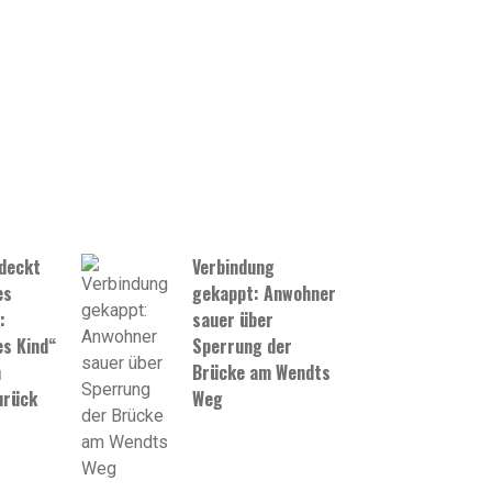
tdeckt
Verbindung
es
gekappt: Anwohner
:
sauer über
s Kind“
Sperrung der
h
Brücke am Wendts
urück
Weg