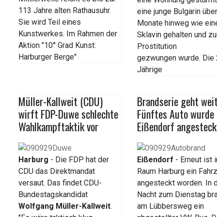
113 Jahre alten Rathausuhr.
eine junge Bulgarin übe
Sie wird Teil eines
Monate hinweg wie ein
Kunstwerkes. Im Rahmen der
Sklavin gehalten und zu
Aktion "10° Grad Kunst:
Prostitution
Harburger Berge"
gezwungen wurde. Die 
Jährige
Müller-Kallweit (CDU)
Brandserie geht weit
wirft FDP-Duwe schlechte
Fünftes Auto wurde 
Wahlkampftaktik vor
Eißendorf angesteck
Harburg
- Die FDP hat der
Eißendorf
- Erneut ist 
CDU das Direktmandat
Raum Harburg ein Fahr
versaut. Das findet CDU-
angesteckt worden. In 
Bundestagskandidat
Nacht zum Dienstag br
Wolfgang Müller-Kallweit
.
am Lübbersweg ein