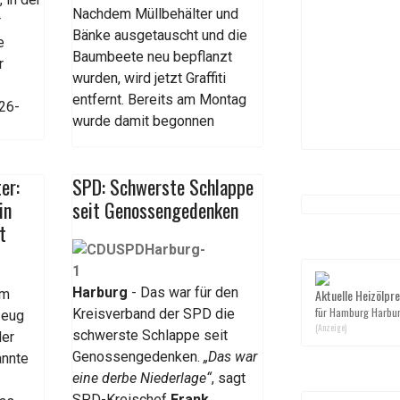
Nachdem Müllbehälter und
r
Bänke ausgetauscht und die
e
Baumbeete neu bepflanzt
r
wurden, wird jetzt Graffiti
entfernt. Bereits am Montag
26-
wurde damit begonnen
er:
SPD: Schwerste Schlappe
in
seit Genossengedenken
t
Harburg
- Das war für den
im
Aktuelle Heizölpre
für Hamburg Harbu
Kreisverband der SPD die
zeug
(Anzeige)
schwerste Schlappe seit
der
Genossengedenken.
„Das war
annte
eine derbe Niederlage“
, sagt
SPD-Kreischef
Frank