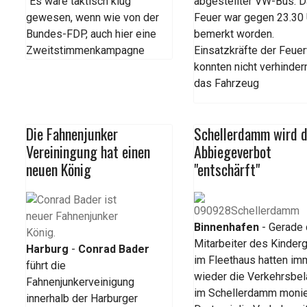
"Es wäre taktisch klug
abgestellter VW-Bus. 
gewesen, wenn wie von der
Feuer war gegen 23.30 
Bundes-FDP, auch hier eine
bemerkt worden.
Zweitstimmenkampagne
Einsatzkräfte der Feue
konnten nicht verhinder
das Fahrzeug
Die Fahnenjunker
Schellerdamm wird 
Vereiningung hat einen
Abbiegeverbot
neuen König
"entschärft"
Binnenhafen
- Gerade 
Mitarbeiter des Kinder
Harburg
-
Conrad Bader
im Fleethaus hatten im
führt die
wieder die Verkehrsbe
Fahnenjunkerveinigung
im Schellerdamm monie
innerhalb der Harburger