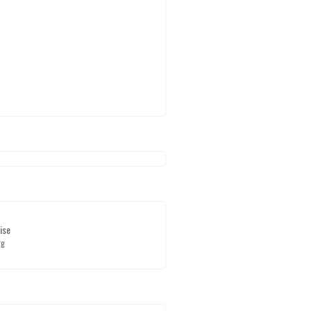
ise
rg