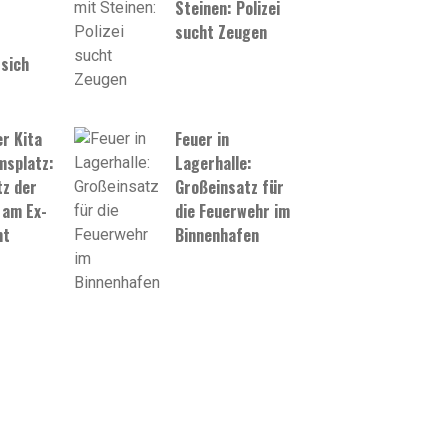
Steinen: Polizei
sucht Zeugen
sich
er Kita
Feuer in
splatz:
Lagerhalle:
z der
Großeinsatz für
 am Ex-
die Feuerwehr im
mt
Binnenhafen