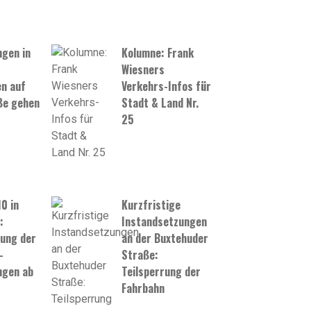
gen in
Kolumne: Frank
Wiesners
n auf
Verkehrs-Infos für
ße gehen
Stadt & Land Nr.
25
0 in
Kurzfristige
:
Instandsetzungen
lung der
an der Buxtehuder
–
Straße:
ngen ab
Teilsperrung der
Fahrbahn