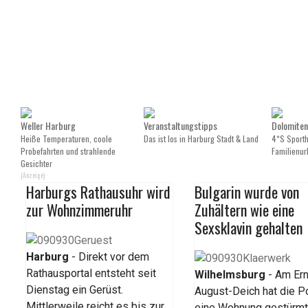
Weller Harburg
Veranstaltungstipps
Dolomiten
Heiße Temperaturen, coole
Das ist los in Harburg Stadt & Land
4*S Sportho
Probefahrten und strahlende
Familienurl
Gesichter
(Anzeige)
Harburgs Rathausuhr wird
Bulgarin wurde von
zur Wohnzimmeruhr
Zuhältern wie eine
Sexsklavin gehalten
Harburg
- Direkt vor dem
Rathausportal entsteht seit
Wilhelmsburg
- Am Ern
Dienstag ein Gerüst.
August-Deich hat die Po
Mittlerweile reicht es bis zur
eine Wohnung gestürmt,