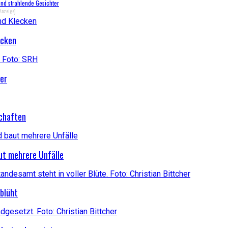
und strahlende Gesichter
Anzeige)
ecken
der
schaften
aut mehrere Unfälle
 blüht