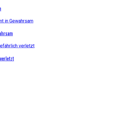
n
wahrsam
verletzt