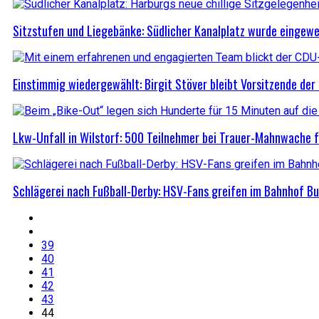
Sitzstufen und Liegebänke: Südlicher Kanalplatz wurde eingewe
Einstimmig wiedergewählt: Birgit Stöver bleibt Vorsitzende de
Lkw-Unfall in Wilstorf: 500 Teilnehmer bei Trauer-Mahnwache 
Schlägerei nach Fußball-Derby: HSV-Fans greifen im Bahnhof B
39
40
41
42
43
44