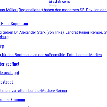
Wirtschaftsvereins
(Anzeige)
in Holm-Seppensen
urg
der geöffnet
 gestoppt
fen der Flammen