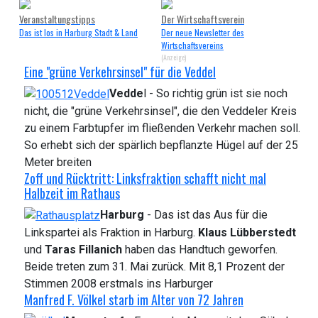
Veranstaltungstipps
Der Wirtschaftsverein
Das ist los in Harburg Stadt & Land
Der neue Newsletter des
Wirtschaftsvereins
(Anzeige)
Eine "grüne Verkehrsinsel" für die Veddel
Vedde
l - So richtig grün ist sie noch
nicht, die "grüne Verkehrsinsel", die den Veddeler Kreis
zu einem Farbtupfer im fließenden Verkehr machen soll.
So erhebt sich der spärlich bepflanzte Hügel auf der 25
Meter breiten
Zoff und Rücktritt: Linksfraktion schafft nicht mal
Halbzeit im Rathaus
Harburg
- Das ist das Aus für die
Linkspartei als Fraktion in Harburg.
Klaus Lübberstedt
und
Taras Fillanich
haben das Handtuch geworfen.
Beide treten zum 31. Mai zurück. Mit 8,1 Prozent der
Stimmen 2008 erstmals ins Harburger
Manfred F. Völkel starb im Alter von 72 Jahren