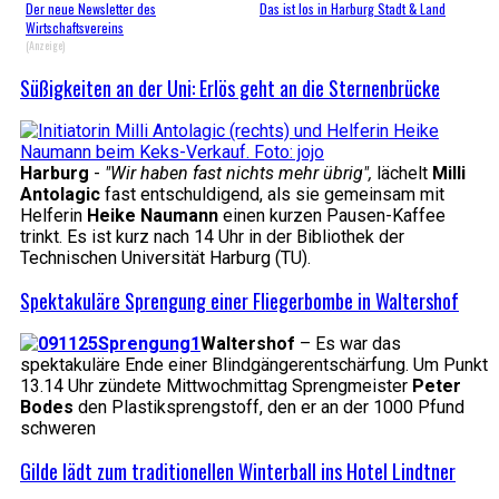
Der neue Newsletter des
Das ist los in Harburg Stadt & Land
Wirtschaftsvereins
(Anzeige)
Süßigkeiten an der Uni: Erlös geht an die Sternenbrücke
Harburg
-
"Wir haben fast nichts mehr übrig",
lächelt
Milli
Antolagic
fast entschuldigend, als sie gemeinsam mit
Helferin
Heike Naumann
einen kurzen Pausen-Kaffee
trinkt. Es ist kurz nach 14 Uhr in der Bibliothek der
Technischen Universität Harburg (TU).
Spektakuläre Sprengung einer Fliegerbombe in Waltershof
Waltershof
– Es war das
spektakuläre Ende einer Blindgängerentschärfung. Um Punkt
13.14 Uhr zündete Mittwochmittag Sprengmeister
Peter
Bodes
den Plastiksprengstoff, den er an der 1000 Pfund
schweren
Gilde lädt zum traditionellen Winterball ins Hotel Lindtner