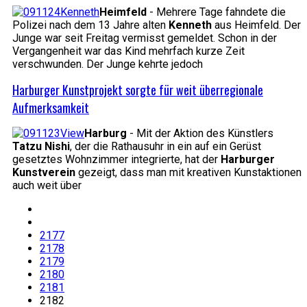
Heimfeld
- Mehrere Tage fahndete die
Polizei nach dem 13 Jahre alten
Kenneth
aus Heimfeld. Der
Junge war seit Freitag vermisst gemeldet. Schon in der
Vergangenheit war das Kind mehrfach kurze Zeit
verschwunden. Der Junge kehrte jedoch
Harburger Kunstprojekt sorgte für weit überregionale
Aufmerksamkeit
Harburg
- Mit der Aktion des Künstlers
Tatzu Nishi
, der die Rathausuhr in ein auf ein Gerüst
gesetztes Wohnzimmer integrierte, hat der
Harburger
Kunstverein
gezeigt, dass man mit kreativen Kunstaktionen
auch weit über
2177
2178
2179
2180
2181
2182