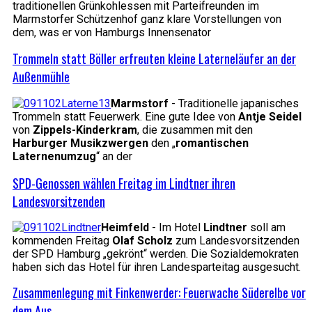
traditionellen Grünkohlessen mit Parteifreunden im
Marmstorfer Schützenhof ganz klare Vorstellungen von
dem, was er von Hamburgs Innensenator
Trommeln statt Böller erfreuten kleine Laterneläufer an der
Außenmühle
Marmstorf
- Traditionelle japanisches
Trommeln statt Feuerwerk. Eine gute Idee von
Antje Seidel
von
Zippels-Kinderkram
, die zusammen mit den
Harburger Musikzwergen
den „
romantischen
Laternenumzug
“ an der
SPD-Genossen wählen Freitag im Lindtner ihren
Landesvorsitzenden
Heimfeld
- Im Hotel
Lindtner
soll am
kommenden Freitag
Olaf Scholz
zum Landesvorsitzenden
der SPD Hamburg „gekrönt“ werden. Die Sozialdemokraten
haben sich das Hotel für ihren Landesparteitag ausgesucht.
Zusammenlegung mit Finkenwerder: Feuerwache Süderelbe vor
dem Aus