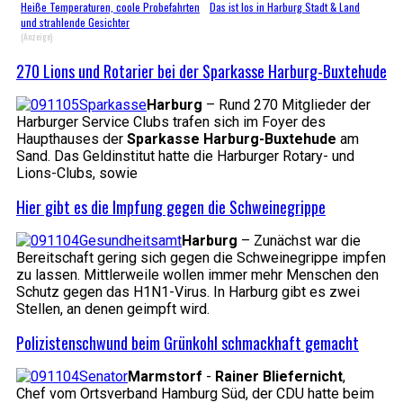
Heiße Temperaturen, coole Probefahrten
Das ist los in Harburg Stadt & Land
und strahlende Gesichter
(Anzeige)
270 Lions und Rotarier bei der Sparkasse Harburg-Buxtehude
Harburg
– Rund 270 Mitglieder der
Harburger Service Clubs trafen sich im Foyer des
Haupthauses der
Sparkasse Harburg-Buxtehude
am
Sand. Das Geldinstitut hatte die Harburger Rotary- und
Lions-Clubs, sowie
Hier gibt es die Impfung gegen die Schweinegrippe
Harburg
– Zunächst war die
Bereitschaft gering sich gegen die Schweinegrippe impfen
zu lassen. Mittlerweile wollen immer mehr Menschen den
Schutz gegen das H1N1-Virus. In Harburg gibt es zwei
Stellen, an denen geimpft wird.
Polizistenschwund beim Grünkohl schmackhaft gemacht
Marmstorf
-
Rainer Bliefernicht
,
Chef vom Ortsverband Hamburg Süd, der CDU hatte beim