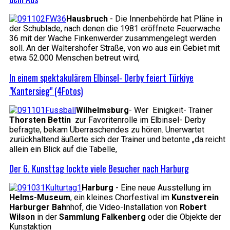
Hausbruch
- Die Innenbehörde hat Pläne in
der Schublade, nach denen die 1981 eröffnete Feuerwache
36 mit der Wache Finkenwerder zusammengelegt werden
soll. An der Waltershofer Straße, von wo aus ein Gebiet mit
etwa 52.000 Menschen betreut wird,
In einem spektakulärem Elbinsel- Derby feiert Türkiye
"Kantersieg" (4Fotos)
Wilhelmsburg
- Wer Einigkeit- Trainer
Thorsten Bettin
zur Favoritenrolle im Elbinsel- Derby
befragte, bekam Überraschendes zu hören. Unerwartet
zurückhaltend äußerte sich der Trainer und betonte „da reicht
allein ein Blick auf die Tabelle,
Der 6. Kunsttag lockte viele Besucher nach Harburg
Harburg
- Eine neue Ausstellung im
Helms-Museum
, ein kleines Chorfestival im
Kunstverein
Harburger Bah
nhof, die Video-Installation von
Robert
Wilson
in der
Sammlung Falkenberg
oder die Objekte der
Kunstaktion