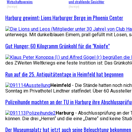
Wirtschaftsvereins
und strahlende Gesichter
(Anzeige)
(Anzeige)
Harburg gewinnt: Lions Harburger Berge im Phoenix Center
unterwegs. Mit dunkelblauen Eimern, prall gefüllt mit Losen
Gut Hunger: 60 Kilogramm Grünkohl für die "Knöpfe"
des ZWeiten Weltkriegs eine feste Instition ist: Das Grünko
Run auf die 25. Antiquitätentage in Heimfeld hat begonnen
Heimfeld
- Die Stände hatten noch nich
Sonntag im Privathotel Lindtner statfindet. Über 60 Ausstelle
Polizeihunde machten an der TU in Harburg ihre Abschlussprüf
Harburg
- Abschlussprüfung an der T
können. Die drei „Herren“ und die eine „Dame“ sind keine Stud
Der Museumsplatz hat jetzt auch seine Beleuchtung bekommen