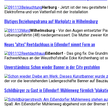
Harburg
- Jetzt ist der neu gestalte
Elektrofirma und von Vattenfall mit der Installation
Blutiges Beziehungsdrama auf Markplatz in Wilhelmsburg
Wilhelmsburg
- Vor den Augen entsetzter Pas
Lebensgefährtin (48) niedergemessert. Die Mutter zweier Ki
Neues "altes" Reetdachhaus in Eißendorf nimmt Form an
Eißendorf
- Das ging fix. Die Grund
Fachwerkhaus an der Weusthofstraße Ecke Kirchenhang ist s
Unverständniss: Schon wieder Banner in der City gestohlen
der vor die leerstehenden Ladengeschäfte Banner auf Bauzäu
Schildbürger zu Gast in Eißendorf: Mühlenweg förmlich "plakati
Spaß: Am Eißendorfer Mühlenweg abgehend von der Bremer Str