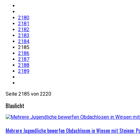
2180
2181
2182
2183
2184
2185
2186
2187
2188
2189
Seite 2185 von 2220
Blaulicht
Mehrere Jugendliche bewerfen Obdachlosen in Winsen mit Steinen: Po