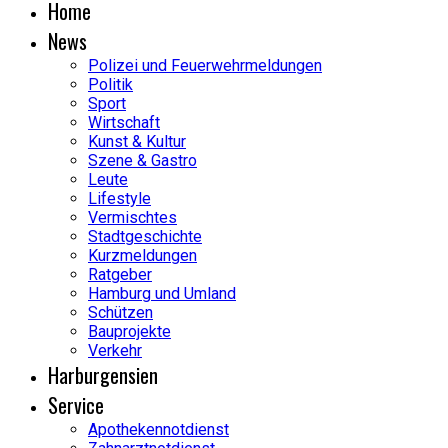
Home
News
Polizei und Feuerwehrmeldungen
Politik
Sport
Wirtschaft
Kunst & Kultur
Szene & Gastro
Leute
Lifestyle
Vermischtes
Stadtgeschichte
Kurzmeldungen
Ratgeber
Hamburg und Umland
Schützen
Bauprojekte
Verkehr
Harburgensien
Service
Apothekennotdienst