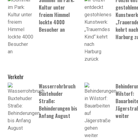
Sommer im Park:
Polizei en
Kultur unter
gestohlen
freiem Himmel
Kunstwerk
lockte 4000
„Trauernde
Besucher an
kehrt nac
Harburg z
Verkehr
Wasserrohrbruch
Behinderun
Buxtehuder
Wilstorf:
Straße:
Bauarbeite
Behinderungen bis
Jägerstra
Anfang August
weiter