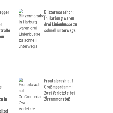
epper
Blitzermarathon:
In Harburg waren
er
drei Linienbusse zu
Straße
schnell unterwegs
den
Frontalcrash auf
e
Großmoordamm:
Zwei Verletzte bei
n in
Zusammenstoß
t
lizei