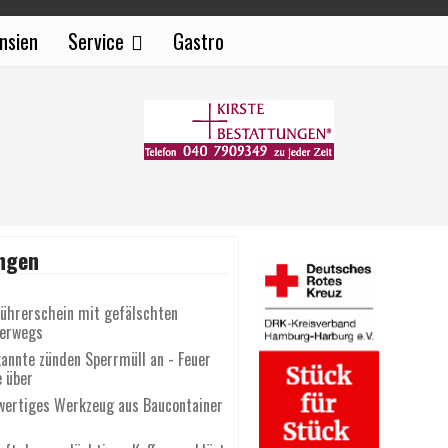
nsien
Service
Gastro
ngen
Führerschein mit gefälschten
terwegs
annte zünden Sperrmüll an - Feuer
e über
wertiges Werkzeug aus Baucontainer