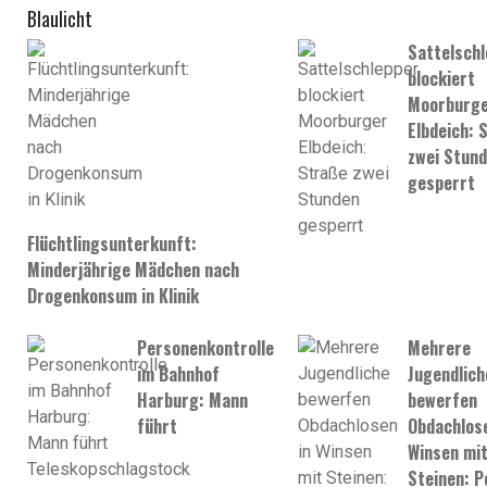
Blaulicht
Sattelschl
blockiert
Moorburg
Elbdeich: 
zwei Stun
gesperrt
Flüchtlingsunterkunft:
Minderjährige Mädchen nach
Drogenkonsum in Klinik
Personenkontrolle
Mehrere
im Bahnhof
Jugendlich
Harburg: Mann
bewerfen
führt
Obdachlose
Winsen mi
Steinen: Po