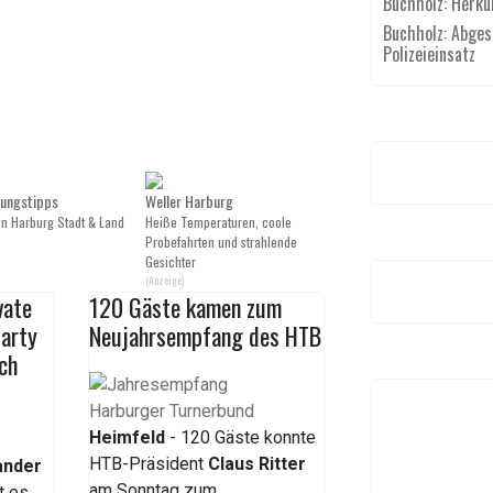
Buchholz: Herku
Buchholz: Abgest
Polizeieinsatz
tungstipps
Weller Harburg
 in Harburg Stadt & Land
Heiße Temperaturen, coole
Probefahrten und strahlende
Gesichter
(Anzeige)
vate
120 Gäste kamen zum
arty
Neujahrsempfang des HTB
ch
Heimfeld
- 120 Gäste konnte
HTB-Präsident
Claus Ritter
ander
am Sonntag zum
t es