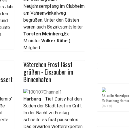
Neujahrsempfang im Clubheim
es Jahr
am Vahrenwinkelweg
rten
begrüßen. Unter den Gästen
rund
waren auch Bezirksamtsleiter
bunte
Torsten Meinberg
,Ex-
n
Minister
Volker Rühe
(
Mitglied
Väterchen Frost lässt
grüßen - Eiszauber im
essert
Binnenhafen
Aktuelle Heizölpre
ernis“
Harburg
- Tief Daisy hat den
für Hamburg Harbu
aße
Süden der Stadt fest im Griff.
(Anzeige)
it
In der Nacht zu Freitag
ierte
schneite es fast pausenlos.
Das erwarten Wetterexperten