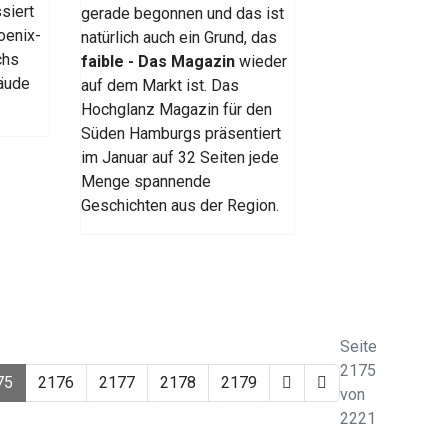
siert
gerade begonnen und das ist
hoenix-
natürlich auch ein Grund, das
chs
faible - Das Magazin
wieder
äude
auf dem Markt ist. Das
Hochglanz Magazin für den
Süden Hamburgs präsentiert
im Januar auf 32 Seiten jede
Menge spannende
Geschichten aus der Region.
Seite
2175
75
2176
2177
2178
2179
von
2221