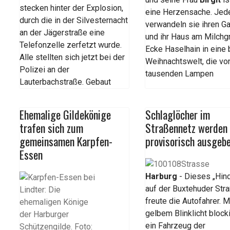
stecken hinter der Explosion,
eine Herzensache. Jed
durch die in der Silvesternacht
verwandeln sie ihren Ga
an der Jägerstraße eine
und ihr Haus am Milchg
Telefonzelle zerfetzt wurde.
Ecke Haselhain in eine 
Alle stellten sich jetzt bei der
Weihnachtswelt, die vo
Polizei an der
tausenden Lampen
Lauterbachstraße. Gebaut
Ehemalige Gildekönige
Schlaglöcher im
trafen sich zum
Straßennetz werden
gemeinsamen Karpfen-
provisorisch ausgeb
Essen
Harburg
- Dieses „Hind
auf der Buxtehuder Str
freute die Autofahrer. M
gelbem Blinklicht block
ein Fahrzeug der