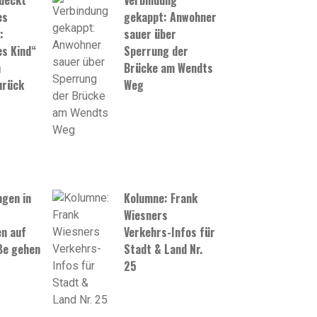
tdeckt
Verbindung
es
gekappt: Anwohner
:
sauer über
s Kind“
Sperrung der
h
Brücke am Wendts
urück
Weg
gen in
Kolumne: Frank
Wiesners
n auf
Verkehrs-Infos für
ße gehen
Stadt & Land Nr.
25