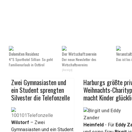
Dolomiten Residenz
Der Wirtschaftsverein
Veranstal
4*S Sporthotel Sillian: So geht
Der neue Newsletter des
Das ist los
Familienurlaub in Osttirol
Wirtschaftsvereins
(Anzeige)
Zwei Gymnasiasten und
Harburgs größte pri
ein Student sprengten
Weihnachts-Charityp
Silvester die Telefonzelle
macht Kinder glückli
Wilstorf
– Zwei
H
eimfeld
- Für
Eddy Z
Gymnasiasten und ein Student
und seine Frau
Birgit
is