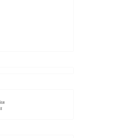
ise
rg