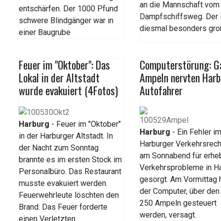
an die Mannschaft vom
entschärfen. Der 1000 Pfund
Dampfschiffsweg. Der 
schwere Blindgänger war in
diesmal besonders gro
einer Baugrube
Feuer im "Oktober": Das
Computerstörung: G
Lokal in der Altstadt
Ampeln nervten Har
wurde evakuiert (4Fotos)
Autofahrer
Harburg
- Feuer im "Oktober"
Harburg
- Ein Fehler i
in der Harburger Altstadt. In
Harburger Verkehrsrech
der Nacht zum Sonntag
am Sonnabend für erhe
brannte es im ersten Stock im
Verkehrsprobleme in H
Personalbüro. Das Restaurant
gesorgt. Am Vormittag 
musste evakuiert werden.
der Computer, über den
Feuerwehrleute löschten den
250 Ampeln gesteuert
Brand. Das Feuer forderte
werden, versagt.
einen Verletzten.