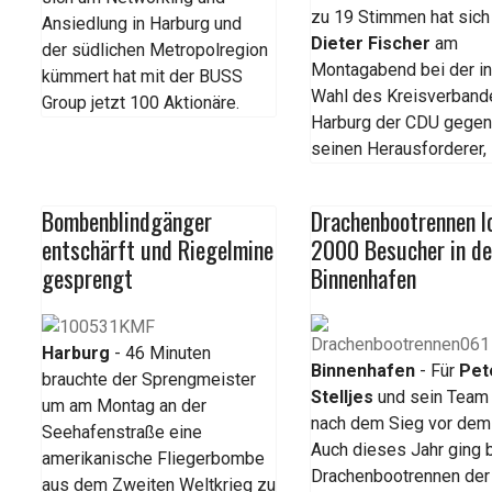
zu 19 Stimmen hat sic
Ansiedlung in Harburg und
Dieter Fischer
am
der südlichen Metropolregion
Montagabend bei der in
kümmert hat mit der BUSS
Wahl des Kreisverband
Group jetzt 100 Aktionäre.
Harburg der CDU gege
seinen Herausforderer,
Bombenblindgänger
Drachenbootrennen l
entschärft und Riegelmine
2000 Besucher in d
gesprengt
Binnenhafen
Harburg
- 46 Minuten
Binnenhafen
- Für
Pet
brauchte der Sprengmeister
Stelljes
und sein Team
um am Montag an der
nach dem Sieg vor dem
Seehafenstraße eine
Auch dieses Jahr ging 
amerikanische Fliegerbombe
Drachenbootrennen der
aus dem Zweiten Weltkrieg zu