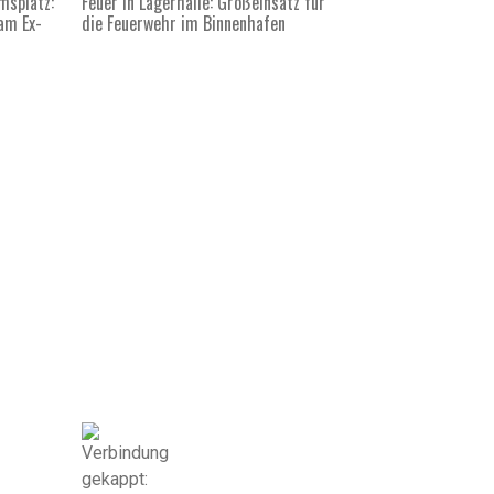
msplatz:
Feuer in Lagerhalle: Großeinsatz für
am Ex-
die Feuerwehr im Binnenhafen