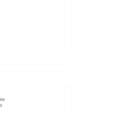
ise
rg