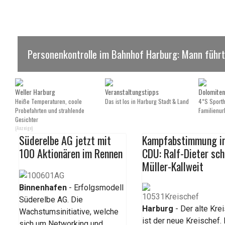
Personenkontrolle im Bahnhof Harburg: Mann führt
Weller Harburg
Veranstaltungstipps
Dolomiten
Heiße Temperaturen, coole
Das ist los in Harburg Stadt & Land
4*S Sportho
Probefahrten und strahlende
Familienurl
Gesichter
(Anzeige)
Süderelbe AG jetzt mit
Kampfabstimmung in
100 Aktionären im Rennen
CDU: Ralf-Dieter sch
Müller-Kallweit
Binnenhafen
- Erfolgsmodell
Süderelbe AG. Die
Harburg
- Der alte Kre
Wachstumsinitiative, welche
ist der neue Kreischef.
sich um Networking und