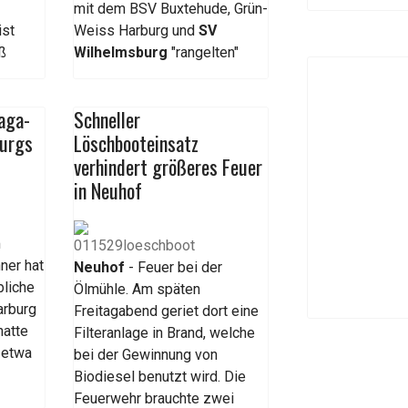
mit dem BSV Buxtehude, Grün-
ist
Weiss Harburg und
SV
ß
Wilhelmsburg
"rangelten"
aga-
Schneller
burgs
Löschbooteinsatz
verhindert größeres Feuer
in Neuhof
m
ner hat
Neuhof
- Feuer bei der
bliche
Ölmühle. Am späten
arburg
Freitagabend geriet dort eine
hatte
Filteranlage in Brand, welche
 etwa
bei der Gewinnung von
Biodiesel benutzt wird. Die
Feuerwehr brauchte zwei