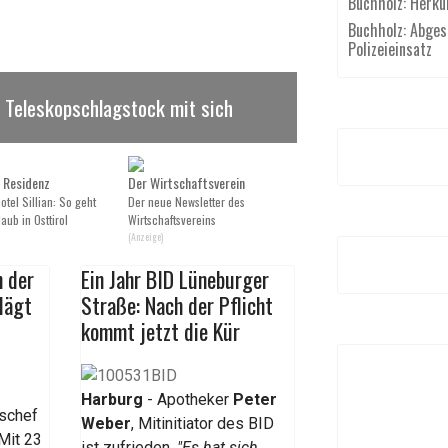
Buchholz: Herku
Buchholz: Abgest
Polizeieinsatz
 Teleskopschlagstock mit sich
 Residenz
Der Wirtschaftsverein
tel Sillian: So geht
Der neue Newsletter des
aub in Osttirol
Wirtschaftsvereins
(Anzeige)
 der
Ein Jahr BID Lüneburger
lägt
Straße: Nach der Pflicht
kommt jetzt die Kür
Harburg
- Apotheker
Peter
ischef
Weber
, Mitinitiator des BID
 Mit 23
ist zufrieden.
"Es hat sich