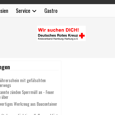
sien
Service
Gastro
ngen
Führerschein mit gefälschten
terwegs
annte zünden Sperrmüll an - Feuer
e über
wertiges Werkzeug aus Baucontainer