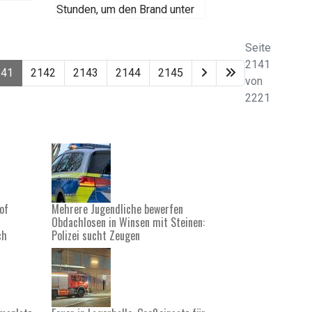
Stunden, um den Brand unter
Seite
2141
141
2142
2143
2144
2145
von
2221
of
Mehrere Jugendliche bewerfen
Obdachlosen in Winsen mit Steinen:
ch
Polizei sucht Zeugen