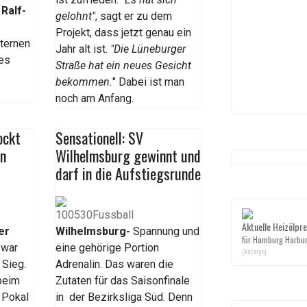
h
Ralf-
gelohnt"
, sagt er zu dem
Projekt, dass jetzt genau ein
ternen
Jahr alt ist.
"Die Lüneburger
es
Straße hat ein neues Gesicht
n
bekommen.
" Dabei ist man
noch am Anfang.
ockt
Sensationell: SV
en
Wilhelmsburg gewinnt und
darf in die Aufstiegsrunde
Aktuelle Heizölpre
er
Wilhelmsburg-
Spannung und
für Hamburg Harbu
 war
eine gehörige Portion
(Anzeige)
 Sieg.
Adrenalin. Das waren die
beim
Zutaten für das Saisonfinale
 Pokal
in der Bezirksliga Süd. Denn