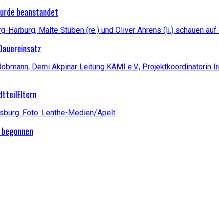
 wurde beanstandet
Dauereinsatz
dtteilEltern
t begonnen