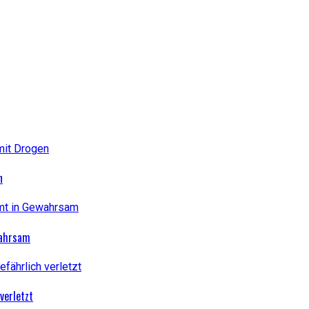
n
wahrsam
verletzt