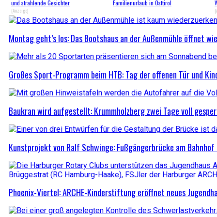
und strahlende Gesichter
Familienurlaub in Osttirol
W
(Anzeige)
(
Montag geht’s los: Das Bootshaus an der Außenmühle öffnet wie
Großes Sport-Programm beim HTB: Tag der offenen Tür und Kin
Baukran wird aufgestellt: Krummholzberg zwei Tage voll gesper
Kunstprojekt von Ralf Schwinge: Fußgängerbrücke am Bahnhof 
Phoenix-Viertel: ARCHE-Kinderstiftung eröffnet neues Jugendh