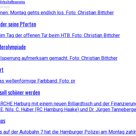
irtschaftsvereins
Anzeige)
der seine Pforten
derolympiade
rt
soll schöner werden
aus