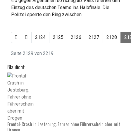
4:0 gegen Argentinien so richtig ab. Fans feierten den
Einzug des deutschen Teams ins Halbfinale. Die
Polizei sperrte den Ring zwischen
2124
2125
2126
2127
2128
21
Seite 2129 von 2219
Blaulicht
Frontal-Crash in Jesteburg: Fahrer ohne Führerschein aber mit
Drogen