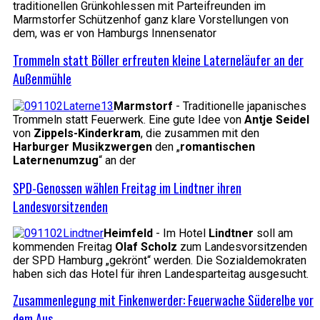
traditionellen Grünkohlessen mit Parteifreunden im
Marmstorfer Schützenhof ganz klare Vorstellungen von
dem, was er von Hamburgs Innensenator
Trommeln statt Böller erfreuten kleine Laterneläufer an der
Außenmühle
Marmstorf
- Traditionelle japanisches
Trommeln statt Feuerwerk. Eine gute Idee von
Antje Seidel
von
Zippels-Kinderkram
, die zusammen mit den
Harburger Musikzwergen
den „
romantischen
Laternenumzug
“ an der
SPD-Genossen wählen Freitag im Lindtner ihren
Landesvorsitzenden
Heimfeld
- Im Hotel
Lindtner
soll am
kommenden Freitag
Olaf Scholz
zum Landesvorsitzenden
der SPD Hamburg „gekrönt“ werden. Die Sozialdemokraten
haben sich das Hotel für ihren Landesparteitag ausgesucht.
Zusammenlegung mit Finkenwerder: Feuerwache Süderelbe vor
dem Aus