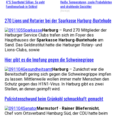
4*S Sporthotel Sillian: So geht
Heiße Temperaturen, coole Probefahrten
Familienurlaub in Osttirol
und strahlende Gesichter
(Anzeige)
270 Lions und Rotarier bei der Sparkasse Harburg-Buxtehude
Harburg
– Rund 270 Mitglieder der
Harburger Service Clubs trafen sich im Foyer des
Haupthauses der
Sparkasse Harburg-Buxtehude
am
Sand. Das Geldinstitut hatte die Harburger Rotary- und
Lions-Clubs, sowie
Hier gibt es die Impfung gegen die Schweinegrippe
Harburg
– Zunächst war die
Bereitschaft gering sich gegen die Schweinegrippe impfen
zu lassen. Mittlerweile wollen immer mehr Menschen den
Schutz gegen das H1N1-Virus. In Harburg gibt es zwei
Stellen, an denen geimpft wird.
Polizistenschwund beim Grünkohl schmackhaft gemacht
Marmstorf
-
Rainer Bliefernicht
,
Chef vom Ortsverband Hamburg Süd, der CDU hatte beim