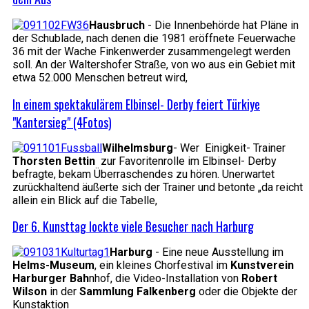
Hausbruch
- Die Innenbehörde hat Pläne in
der Schublade, nach denen die 1981 eröffnete Feuerwache
36 mit der Wache Finkenwerder zusammengelegt werden
soll. An der Waltershofer Straße, von wo aus ein Gebiet mit
etwa 52.000 Menschen betreut wird,
In einem spektakulärem Elbinsel- Derby feiert Türkiye
"Kantersieg" (4Fotos)
Wilhelmsburg
- Wer Einigkeit- Trainer
Thorsten Bettin
zur Favoritenrolle im Elbinsel- Derby
befragte, bekam Überraschendes zu hören. Unerwartet
zurückhaltend äußerte sich der Trainer und betonte „da reicht
allein ein Blick auf die Tabelle,
Der 6. Kunsttag lockte viele Besucher nach Harburg
Harburg
- Eine neue Ausstellung im
Helms-Museum
, ein kleines Chorfestival im
Kunstverein
Harburger Bah
nhof, die Video-Installation von
Robert
Wilson
in der
Sammlung Falkenberg
oder die Objekte der
Kunstaktion