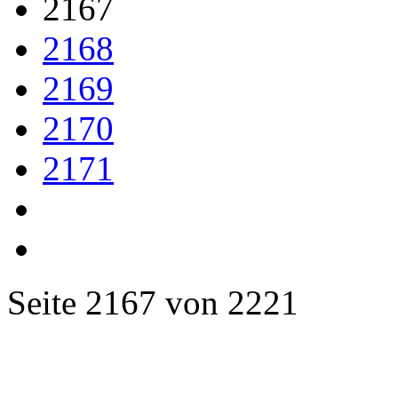
2167
2168
2169
2170
2171
Seite 2167 von 2221