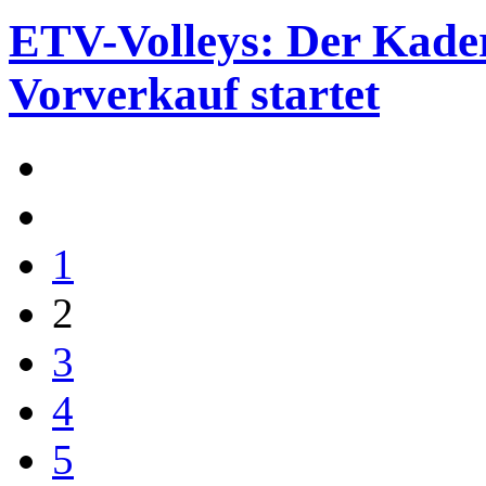
ETV-Volleys: Der Kader
Vorverkauf startet
1
2
3
4
5