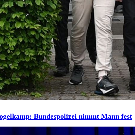
Vogelkamp: Bundespolizei nimmt Mann fest