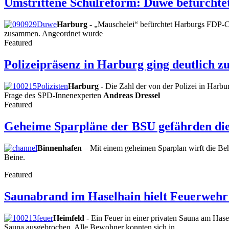
Umstrittene Schulreform: Duwe befürchte
Harburg
- „Mauschelei“ befürchtet Harburgs FDP-
zusammen. Angeordnet wurde
Featured
Polizeipräsenz in Harburg ging deutlich z
Harburg
- Die Zahl der von der Polizei in Harbur
Frage des SPD-Innenexperten
Andreas Dressel
Featured
Geheime Sparpläne der BSU gefährden die
Binnenhafen
– Mit einem geheimen Sparplan wirft die B
Beine.
Featured
Saunabrand im Haselhain hielt Feuerwehr
Heimfeld
- Ein Feuer in einer privaten Sauna am Hase
Sauna ausgebrochen. Alle Bewohner konnten sich in