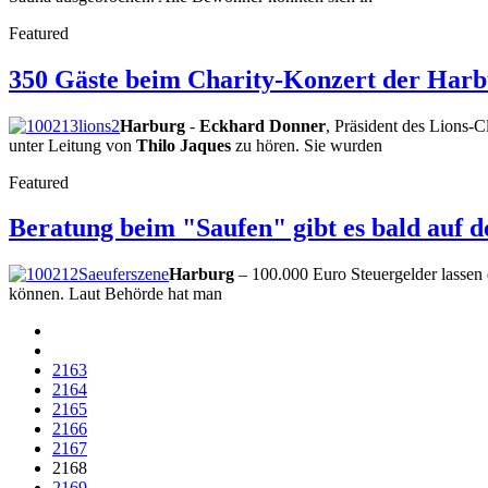
Featured
350 Gäste beim Charity-Konzert der Harbu
Harburg
-
Eckhard Donner
, Präsident des Lions
unter Leitung von
Thilo Jaques
zu hören. Sie wurden
Featured
Beratung beim "Saufen" gibt es bald auf 
Harburg
– 100.000 Euro Steuergelder lassen 
können. Laut Behörde hat man
2163
2164
2165
2166
2167
2168
2169