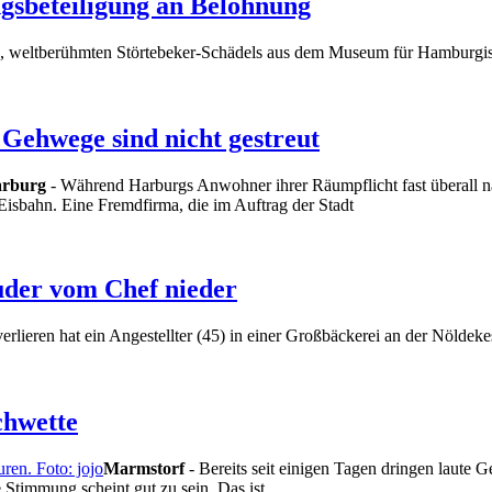
gsbeteiligung an Belohnung
ten, weltberühmten Störtebeker-Schädels aus dem Museum für Hamburgi
 Gehwege sind nicht gestreut
rburg
- Während Harburgs Anwohner ihrer Räumpflicht fast überall 
Eisbahn. Eine Fremdfirma, die im Auftrag der Stadt
ruder vom Chef nieder
 verlieren hat ein Angestellter (45) in einer Großbäckerei an der Nöld
chwette
Marmstorf
- Bereits seit einigen Tagen dringen laute
Stimmung scheint gut zu sein. Das ist