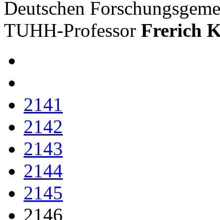
Deutschen Forschungsgemei
TUHH-Professor
Frerich K
2141
2142
2143
2144
2145
2146