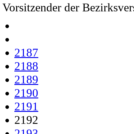
Vorsitzender der Bezirksv
2187
2188
2189
2190
2191
2192
2193