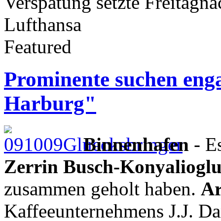
Verspätung setzte Freitagnac
Lufthansa
Featured
Prominente suchen enga
Harburg"
Binnenhafen
- Es
Zerrin Busch-Konyaliogl
zusammen geholt haben.
Ar
Kaffeeunternehmens J.J. D