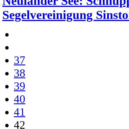
Neuländer See: Schnupp
Segelvereinigung Sinsto
37
38
39
40
41
42