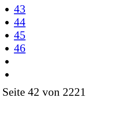
43
44
45
46
Seite 42 von 2221