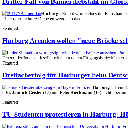
Dritter Fall von Bannerdiebstahl im Glori
Harburg
- Erneut wurde eines der Kunstbanner i
Einer oder mehrere Diebe entwendeten das
Featured
Harburg Arcaden wollen "neue Brücke sc
Herzen der Innenstadt soll auch einen neuen Eingangsberiech bekomme
Featured
Dreifacherfolg für Harburger beim Deuts
Harburg
- Beim D
(16),
Jannick Geisler
(17) und
Felix Rieckmann
(16) nicht überrump
Featured
TU-Studenten protestieren in Harburg: Hö