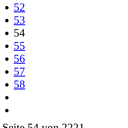
52
53
54
55
56
57
58
Seite 54 von 2221