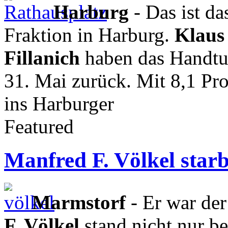
Harburg
- Das ist da
Fraktion in Harburg.
Klaus
Fillanich
haben das Handtu
31. Mai zurück. Mit 8,1 Pr
ins Harburger
Featured
Manfred F. Völkel starb
Marmstorf
- Er war de
F. Völkel
stand nicht nur b