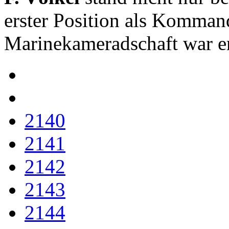
erster Position als Kommand
Marinekameradschaft war er 
2140
2141
2142
2143
2144