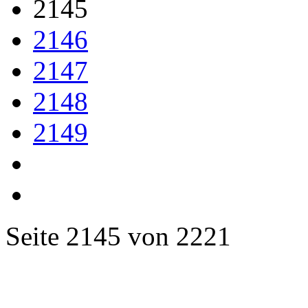
2145
2146
2147
2148
2149
Seite 2145 von 2221