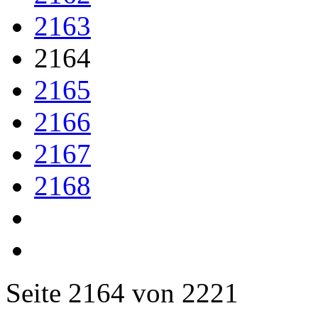
2163
2164
2165
2166
2167
2168
Seite 2164 von 2221