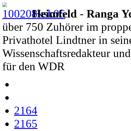
Heimfeld
-
Ranga Y
über 750 Zuhörer im proppe
Privathotel Lindtner in sei
Wissenschaftsredakteur und
für den WDR
2164
2165