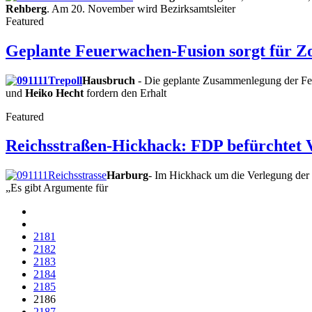
Rehberg
. Am 20. November wird Bezirksamtsleiter
Featured
Geplante Feuerwachen-Fusion sorgt für Z
Hausbruch
- Die geplante Zusammenlegung der Feu
und
Heiko Hecht
fordern den Erhalt
Featured
Reichsstraßen-Hickhack: FDP befürchtet
Harburg
- Im Hickhack um die Verlegung der
„Es gibt Argumente für
2181
2182
2183
2184
2185
2186
2187