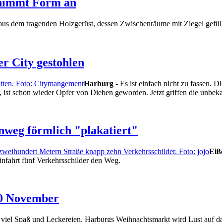
 nimmt Form an
us dem tragenden Holzgerüst, dessen Zwischenräume mit Ziegel gefüll
r City gestohlen
Harburg
- Es ist einfach nicht zu fassen. 
st schon wieder Opfer von Dieben geworden. Jetzt griffen die unbeka
nweg förmlich "plakatiert"
Eiß
nfahrt fünf Verkehrsschilder den Weg.
20 November
 viel Spaß und Leckereien. Harburgs Weihnachtsmarkt wird Lust auf da