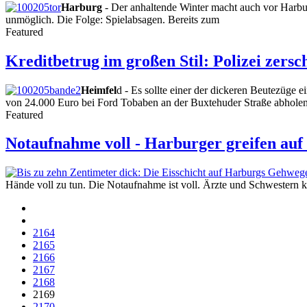
Harburg
- Der anhaltende Winter macht auch vor Harbu
unmöglich. Die Folge: Spielabsagen. Bereits zum
Featured
Kreditbetrug im großen Stil: Polizei zers
Heimfel
d - Es sollte einer der dickeren Beutezüge
von 24.000 Euro bei Ford Tobaben an der Buxtehuder Straße abholen
Featured
Notaufnahme voll - Harburger greifen auf
Hände voll zu tun. Die Notaufnahme ist voll. Ärzte und Schwester
2164
2165
2166
2167
2168
2169
2170