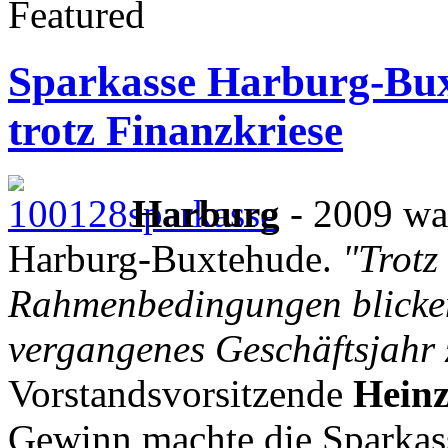
Featured
Sparkasse Harburg-Bux
trotz Finanzkriese
Harburg
- 2009 war
Harburg-Buxtehude.
"Trotz
Rahmenbedingungen blicken
vergangenes Geschäftsjahr 
Vorstandsvorsitzende
Heinz
Gewinn machte die Sparkas