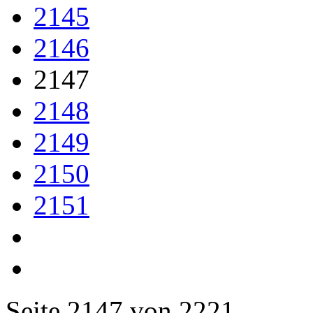
2145
2146
2147
2148
2149
2150
2151
Seite 2147 von 2221