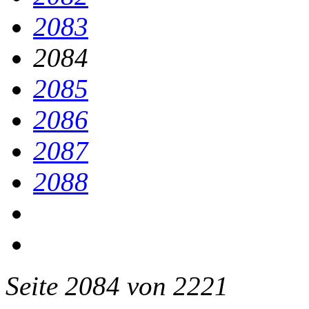
2083
2084
2085
2086
2087
2088
Seite 2084 von 2221