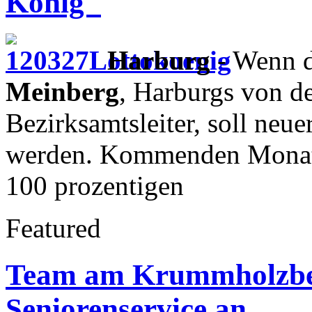
König"
Harburg
- Wenn d
Meinberg
, Harburgs von d
Bezirksamtsleiter, soll neu
werden. Kommenden Monat w
100 prozentigen
Featured
Team am Krummholzberg
Seniorenservice an