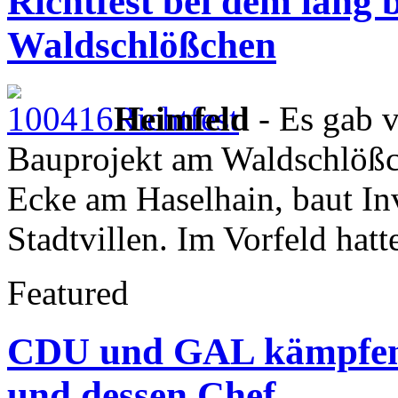
Richtfest bei dem lang
Waldschlößchen
Heimfeld
- Es gab v
Bauprojekt am Waldschlößch
Ecke am Haselhain, baut In
Stadtvillen. Im Vorfeld ha
Featured
CDU und GAL kämpfen
und dessen Chef