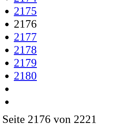
2175
2176
2177
2178
2179
2180
Seite 2176 von 2221