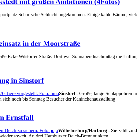
stedt mit großen Ambitionen (4Fotos)
 Sportplatz Scharfsche Schlucht angekommen. Einige kahle Bäume, viel
insatz in der Moorstraße
ße Ecke Wilstorfer Straße. Dort war Sonnabendnachmittag die Lüftungs
ng in Sinstorf
Sinstorf
- Große, lange Schlappohren un
en sich noch bis Sonntag Besucher der Kaninchenausstellung
n Ernstfall
Wilhelmsburg/Harburg
- Sie zählt zu
 wieder soweit. An drei Hamburger Deich-Brennpunkten