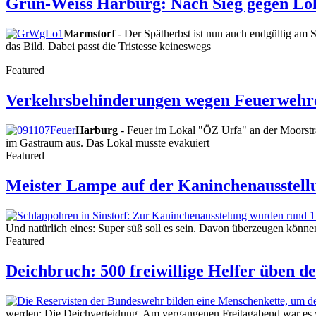
Grün-Weiss Harburg: Nach Sieg gegen Lok
M
armstor
f - Der Spätherbst ist nun auch endgültig am
das Bild. Dabei passt die Tristesse keineswegs
Featured
Verkehrsbehinderungen wegen Feuerwehre
Harburg
- Feuer im Lokal "ÖZ Urfa" an der Moorstra
im Gastraum aus. Das Lokal musste evakuiert
Featured
Meister Lampe auf der Kaninchenausstellu
Und natürlich eines: Super süß soll es sein. Davon überzeugen könn
Featured
Deichbruch: 500 freiwillige Helfer üben de
werden: Die Deichverteidung. Am vergangenen Freitagabend war es