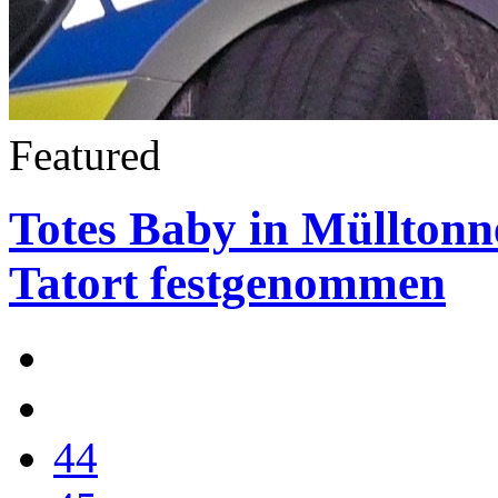
Featured
Totes Baby in Mülltonn
Tatort festgenommen
44