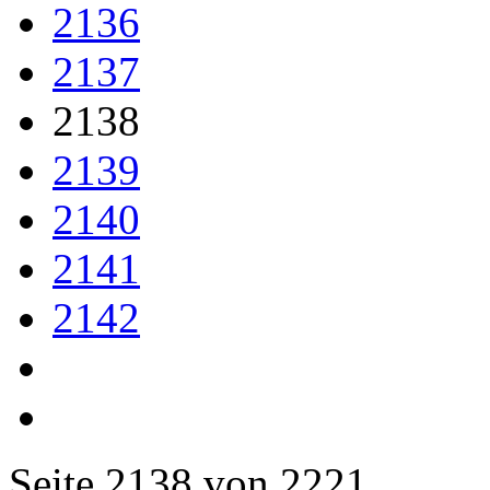
2136
2137
2138
2139
2140
2141
2142
Seite 2138 von 2221