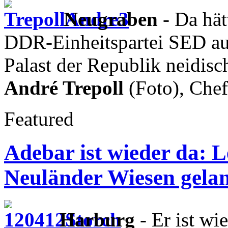
Neugraben
- Da hät
DDR-Einheitspartei SED aus
Palast der Republik neidisc
André Trepoll
(Foto), Che
Featured
Adebar ist wieder da: L
Neuländer Wiesen gela
Harburg
- Er ist wi