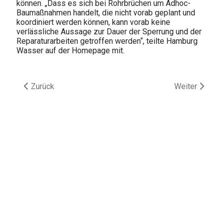
können. „Dass es sich bei Rohrbrüchen um Adhoc-
Baumaßnahmen handelt, die nicht vorab geplant und
koordiniert werden können, kann vorab keine
verlässliche Aussage zur Dauer der Sperrung und der
Reparaturarbeiten getroffen werden“, teilte Hamburg
Wasser auf der Homepage mit.
Vorheriger Beitrag: Wieder Wasserrohrbruch in Harburg: M
Nächster Beit
Zurück
Weiter