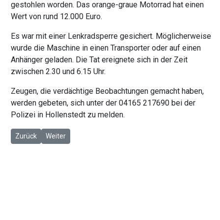
gestohlen worden. Das orange-graue Motorrad hat einen
Wert von rund 12.000 Euro.
Es war mit einer Lenkradsperre gesichert. Möglicherweise
wurde die Maschine in einen Transporter oder auf einen
Anhänger geladen. Die Tat ereignete sich in der Zeit
zwischen 2.30 und 6.15 Uhr.
Zeugen, die verdächtige Beobachtungen gemacht haben,
werden gebeten, sich unter der 04165 217690 bei der
Polizei in Hollenstedt zu melden.
Vorheriger Beitrag: Salzhausen: Unfall nach Ausweichmanöver
Nächster Beitrag: Kakenstorf: Einbruch in Kindergarten
Zurück
Weiter