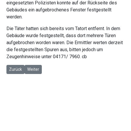
eingesetzten Polizisten konnte auf der Rückseite des
Gebäudes ein aufgebrochenes Fenster festgestellt
werden.
Die Täter hatten sich bereits vom Tatort entfernt. In dem
Gebäude wurde festgestellt, dass dort mehrere Türen
aufgebrochen worden waren. Die Ermittler werten derzeit
die festgestellten Spuren aus, bitten jedoch um
Zeugenhinweise unter 04171/ 7960. cb
Vorheriger Beitrag: Meckelfeld: Palettenweise Aluminium gestohl
Nächster Beitrag: Tag der Deutschen Einheit: Müllabfuh
Zurück
Weiter