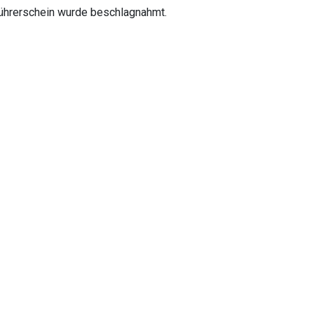
Führerschein wurde beschlagnahmt.
 Demenz
ommen