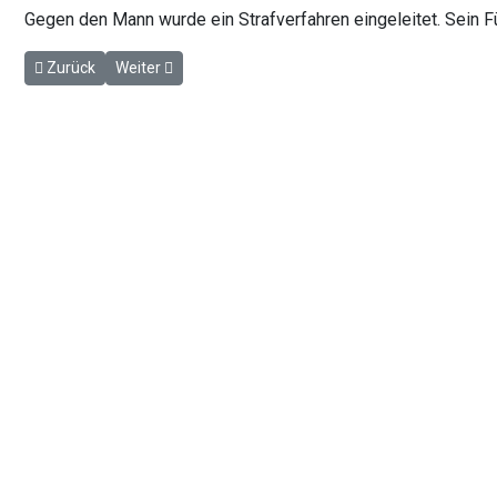
Gegen den Mann wurde ein Strafverfahren eingeleitet. Sein 
Vorheriger Beitrag: Neuwiedenthal: Expertenvortrag zum Thema
Nächster Beitrag: Hittfeld: Rabiater Trucker festgen
Zurück
Weiter